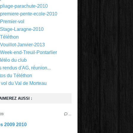
 pliage-parachute-2010
 premiere-pente-ecole-2010
 Premier-vol
 Stage-Laragne-2010
 Téléthon
Vouillot-Janvier-2013
 Week-end-Treuil-Pontarlier
Météo du club
 rendus d'AG, réunion...
tos du Téléthon
 vol du Val de Morteau
AIMEREZ AUSSI :
009
…
s 2009 2010