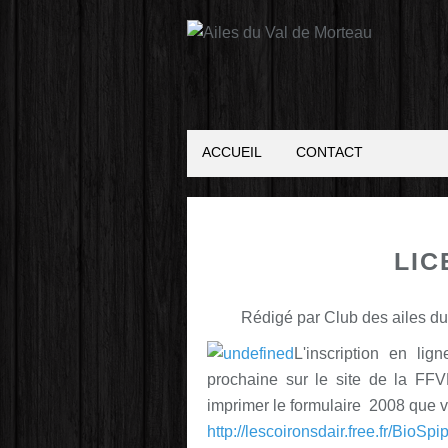
ACCUEIL
CONTACT
LIC
Rédigé par Club des ailes du
L'inscription en li
prochaine sur le site de la FF
imprimer le formulaire 2008 que vo
http://lescoironsdair.free.fr/BioSp