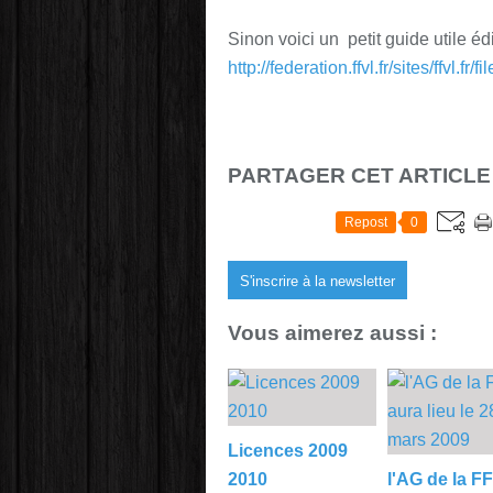
Sinon voici un petit guide utile éd
http://federation.ffvl.fr/sites/ffvl
PARTAGER CET ARTICLE
Repost
0
S'inscrire à la newsletter
Vous aimerez aussi :
Licences 2009
2010
l'AG de la F