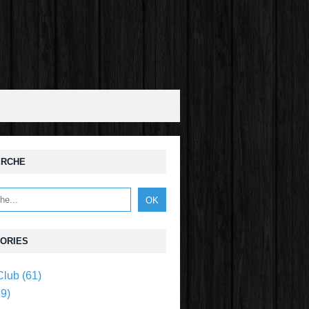
ERCHE
ORIES
Club
(61)
9)