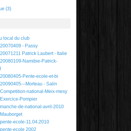
ue
(3)
S
 local du club
 20070409 - Passy
20071211 Patrick Laubert - Italie
 20080109-Namibie-Patrick-
d
 20080405-Pente-ecole-et-bi
 20090405---Morteau - Salin
 Competition-national-Meix-mesy
 Exercice-Pompier
 manche-de-national-avril-2010
 Mauborget
 pente-ecole-11.04.2010
 pente-ecole 2002