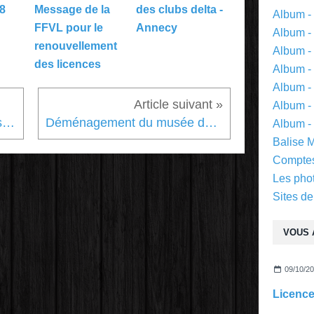
28
Message de la
des clubs delta -
Album -
FFVL pour le
Annecy
Album -
renouvellement
Album -
des licences
Album -
Album -
Album - 
Annulation de la réunion de samedi
Déménagement du musée des deltaplanes
Album -
Balise 
Comptes
Les pho
Sites de
VOUS 
09/10/2
Licence