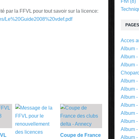
Ffvl
(8)
Techniq
ité par la FFVL pour tout savoir sur la licence:
.fr/files/Le%20Guide2008%20vdef.pdf
PAGE
Acces au
Album -
Album - 
Album -
Chopar
Album -
Album -
Album -
Album -
Album -
Album -
Album -
FVL
Coupe de France
Album -