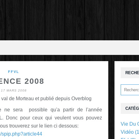
FFVL
RECH
ENCE 2008
17 MARS 2008
 val de Morteau et publié depuis Overblog
CATÉG
gne ne sera possible qu'a partir de l'année
VL. Donc pour ceux qui veulent vous pouvez
Vie Du 
us trouverez sur le lien ci dessous:
Vidéo
(1
ip/spip.php?article44