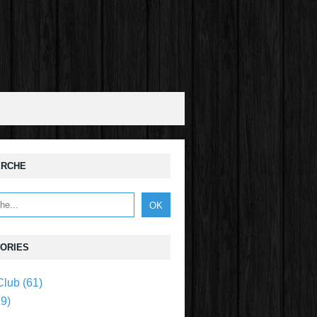
ERCHE
ORIES
Club
(61)
9)