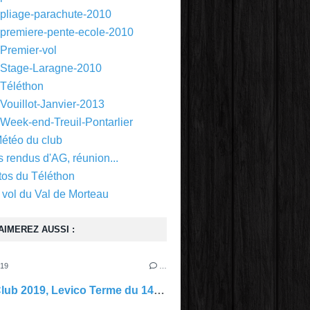
 pliage-parachute-2010
 premiere-pente-ecole-2010
 Premier-vol
 Stage-Laragne-2010
 Téléthon
Vouillot-Janvier-2013
 Week-end-Treuil-Pontarlier
Météo du club
 rendus d'AG, réunion...
tos du Téléthon
 vol du Val de Morteau
AIMEREZ AUSSI :
019
…
Sortie Club 2019, Levico Terme du 14 au 21 septembre.