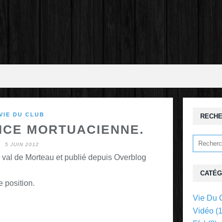
VIE DU CLUB
RECH
NCE MORTUACIENNE.
5 JUIN 2012
 val de Morteau et publié depuis Overblog
CATÉG
e position.
Vie Du 
Vidéo
(1