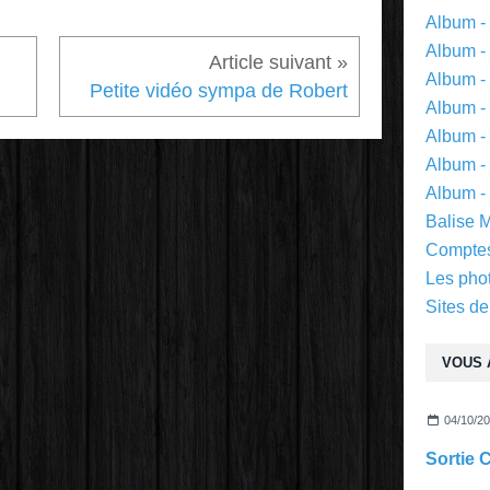
Album -
Album -
Album -
Petite vidéo sympa de Robert
Album -
Album -
Album - 
Album -
Balise 
Comptes
Les pho
Sites de
VOUS 
04/10/2