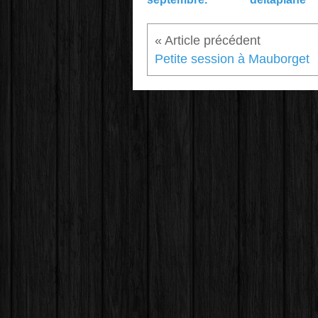
Petite session à Mauborget