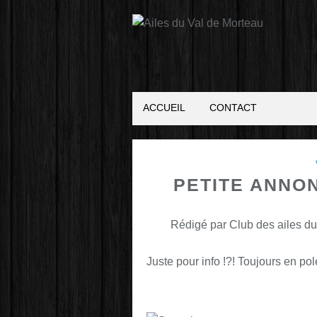
ACCUEIL
CONTACT
PETITE ANNO
Rédigé par Club des ailes du
Juste pour info !?! Toujours en pol