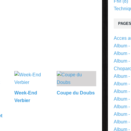
Ffvl
(8)
Techniq
PAGE
Acces au
Album -
Album - 
Album -
Chopar
Album -
Album -
Album -
Week-End
Coupe du Doubs
Album -
Verbier
Album -
Album -
t
Album -
Album -