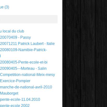
ue
(3)
S
 local du club
 20070409 - Passy
20071211 Patrick Laubert - Italie
 20080109-Namibie-Patrick-
d
 20080405-Pente-ecole-et-bi
 20090405---Morteau - Salin
 Competition-national-Meix-mesy
 Exercice-Pompier
 manche-de-national-avril-2010
 Mauborget
 pente-ecole-11.04.2010
 pente-ecole 2002