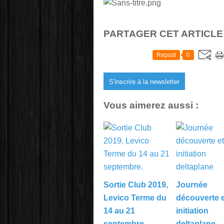
PARTAGER CET ARTICLE
Repost
0
S'inscrire à la newsletter
Vous aimerez aussi :
Sortie Club 2019,
Journée
Levico Terme du
découverte e
14 au 21
initiation
septembre.
deltaplane