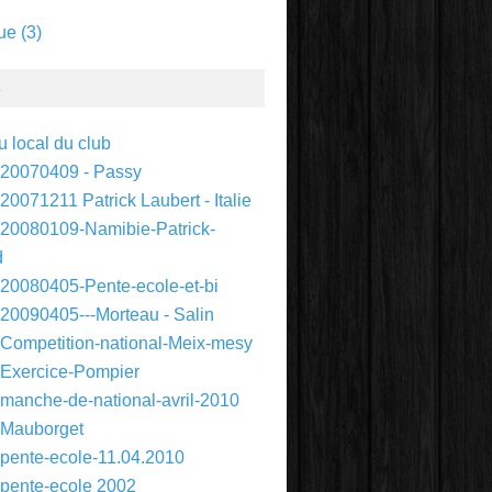
ue
(3)
S
 local du club
 20070409 - Passy
20071211 Patrick Laubert - Italie
 20080109-Namibie-Patrick-
d
 20080405-Pente-ecole-et-bi
 20090405---Morteau - Salin
 Competition-national-Meix-mesy
 Exercice-Pompier
 manche-de-national-avril-2010
 Mauborget
 pente-ecole-11.04.2010
 pente-ecole 2002