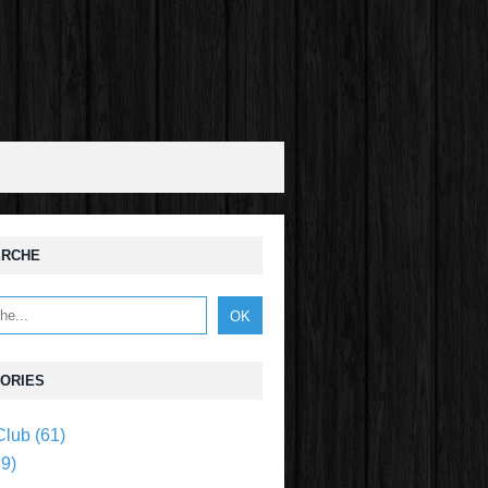
ERCHE
ORIES
Club
(61)
9)