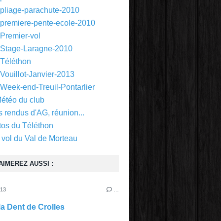
 pliage-parachute-2010
 premiere-pente-ecole-2010
 Premier-vol
 Stage-Laragne-2010
 Téléthon
Vouillot-Janvier-2013
 Week-end-Treuil-Pontarlier
Météo du club
 rendus d'AG, réunion...
tos du Téléthon
 vol du Val de Morteau
AIMEREZ AUSSI :
013
…
la Dent de Crolles