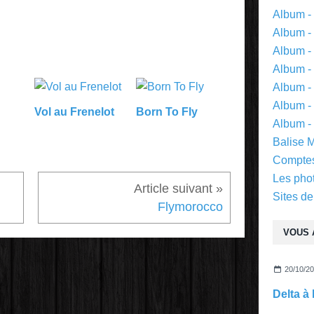
Album -
Album -
Album -
Album -
Album -
Album - 
Vol au Frenelot
Born To Fly
Album -
Balise 
Comptes
Les pho
Sites de
Flymorocco
VOUS 
20/10/2
Delta à 